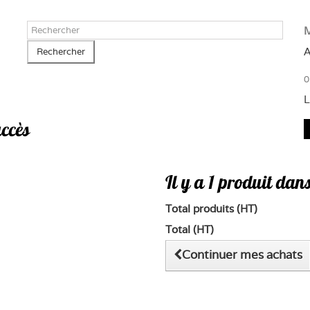
M
A
Rechercher
0
L
uccès
Il y a 1 produit dan
Total produits (HT)
Total (HT)
Continuer mes achats