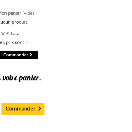
on panier
(vide)
ucun produit
Total
,00 €
es prix sont HT
Commander
s votre panier.
Commander