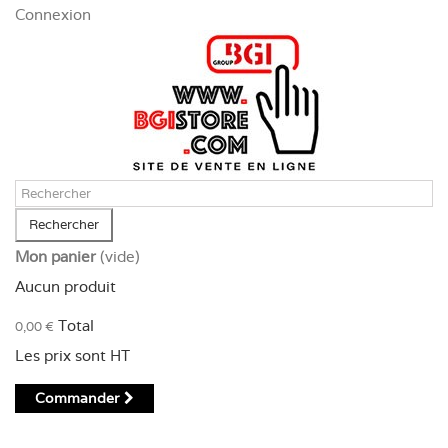
Panneau de gestion des cookies
Connexion
Rechercher
Mon panier
(vide)
Aucun produit
Total
0,00 €
Les prix sont HT
Commander